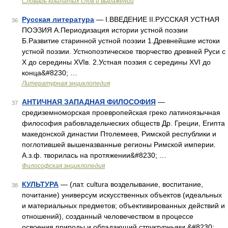
Словарь крылатых слов и выражений
Русская литература
— I.ВВЕДЕНИЕ II.РУССКАЯ УСТНАЯ
36
ПОЭЗИЯ А.Периодизация истории устной поэзии
Б.Развитие старинной устной поэзии 1.Древнейшие истоки
устной поэзии. Устнопоэтическое творчество древней Руси с
X до середины XVIв. 2.Устная поэзия с середины XVI до
конца&#8230; …
Литературная энциклопедия
АНТИЧНАЯ ЗАПАДНАЯ ФИЛОСОФИЯ
—
37
средиземноморская проевропейская греко латиноязычная
философия рабовладельческих обществ Др. Греции, Египта
македонской династии Птолемеев, Римской республики и
поглотившей вышеназванные регионы Римской империи.
А.з.ф. творилась на протяжении&#8230; …
Философская энциклопедия
КУЛЬТУРА
— (лат. cultura возделывание, воспитание,
38
почитание) универсум искусственных объектов (идеальных
и материальных предметов; объективированных действий и
отношений), созданный человечеством в процессе
освоения природы и обладающий структурными,&#8230; …