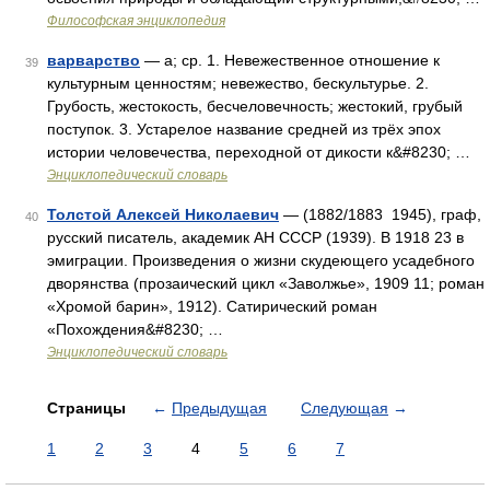
Философская энциклопедия
варварство
— а; ср. 1. Невежественное отношение к
39
культурным ценностям; невежество, бескультурье. 2.
Грубость, жестокость, бесчеловечность; жестокий, грубый
поступок. 3. Устарелое название средней из трёх эпох
истории человечества, переходной от дикости к&#8230; …
Энциклопедический словарь
Толстой Алексей Николаевич
— (1882/1883 1945), граф,
40
русский писатель, академик АН СССР (1939). В 1918 23 в
эмиграции. Произведения о жизни скудеющего усадебного
дворянства (прозаический цикл «Заволжье», 1909 11; роман
«Хромой барин», 1912). Сатирический роман
«Похождения&#8230; …
Энциклопедический словарь
Страницы
←
Предыдущая
Следующая
→
1
2
3
4
5
6
7