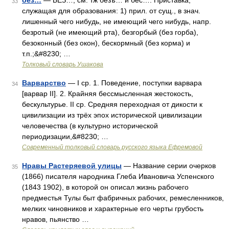
без…
— БЕЗ…, см. тж безъ… и бес…. Приставка,
33
служащая для образования: 1) прил. от сущ., в знач.
лишенный чего нибудь, не имеющий чего нибудь, напр.
безротый (не имеющий рта), безгорбый (без горба),
безоконный (без окон), бескормный (без корма) и
т.п.;&#8230; …
Толковый словарь Ушакова
Варварство
— I ср. 1. Поведение, поступки варвара
34
[варвар II]. 2. Крайняя бессмысленная жестокость,
бескультурье. II ср. Средняя переходная от дикости к
цивилизации из трёх эпох исторической цивилизации
человечества (в культурно исторической
периодизации,&#8230; …
Современный толковый словарь русского языка Ефремовой
Нравы Растеряевой улицы
— Название серии очерков
35
(1866) писателя народника Глеба Ивановича Успенского
(1843 1902), в которой он описал жизнь рабочего
предместья Тулы быт фабричных рабочих, ремесленников,
мелких чиновников и характерные его черты грубость
нравов, пьянство …